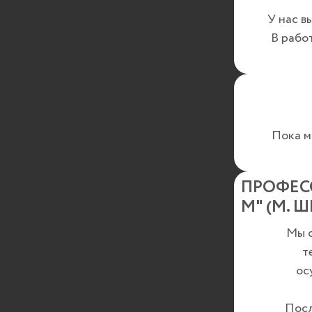
У нас в
В рабо
Пока м
ПРОФЕС
М" (М. 
Мы о
т
ос
Посл