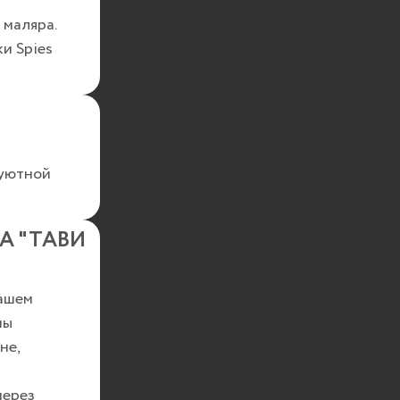
 маляра.
и Spies
 уютной
А "ТАВИ
нашем
ны
не,
через