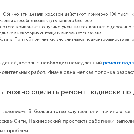
и. Обычно эти детали ходовой действуют примерно 100 тысяч км
шения способны возникнуть намного быстрее.
х этого компонента ощутимо уменьшается контакт с дорожным п
однако в некоторых ситуациях выполняется замена.
ботать. По этой причине сильно снизилась подконтрольность авт
еждений, которым необходим немедленный
ремонт подв
новительных работ. Иначе одна мелкая поломка разрас
ы можно сделать ремонт подвески по
 явлением. В большинстве случаев они начинаются 
Москва-Сити, Нахимовский проспект) работники выпол
ных проблем.