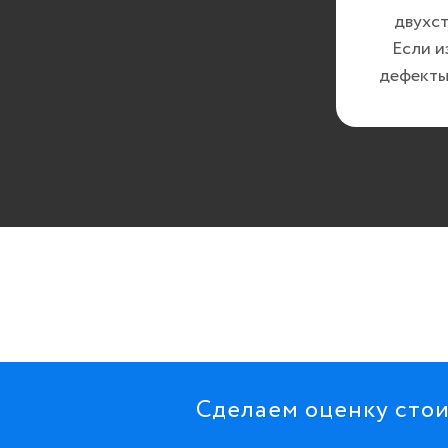
двухст
Если и
дефекты
Сделаем оценку стои