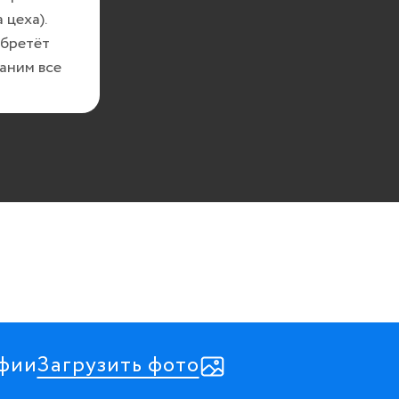
 цеха).
обретёт
аним все
афии
Загрузить фото