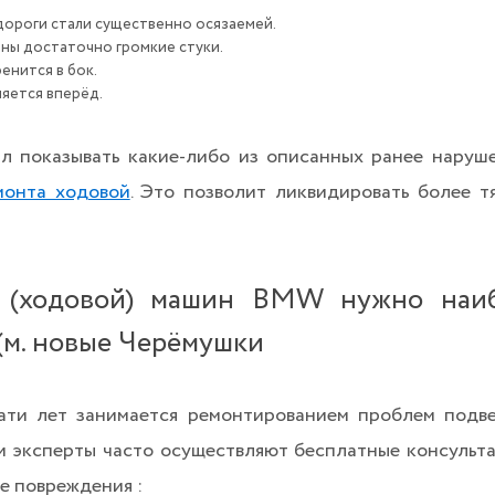
дороги стали существенно осязаемей.
шны достаточно громкие стуки.
енится в бок.
яется вперёд.
л показывать какие-либо из описанных ранее наруше
монта ходовой
. Это позволит ликвидировать более 
 (ходовой) машин BMW нужно наиб
(м. новые Черёмушки
ати лет занимается ремонтированием проблем подв
и эксперты часто осуществляют бесплатные консульта
е повреждения :