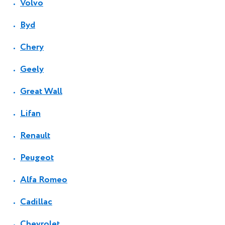
Volvo
Byd
Chery
Geely
Great Wall
Lifan
Renault
Peugeot
Alfa Romeo
Cadillac
Chevrolet