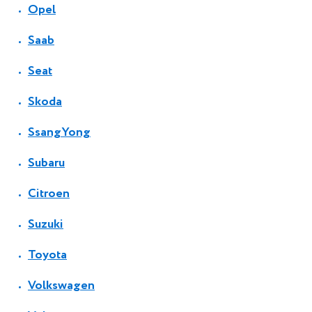
Opel
Saab
Seat
Skoda
SsangYong
Subaru
Citroen
Suzuki
Toyota
Volkswagen