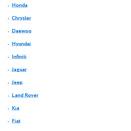
Honda
Chrysler
Daewoo
Hyundai
Infiniti
Jaguar
Jeep
Land Rover
Kia
Fiat