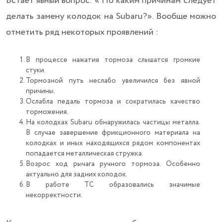
Встаёт явный вопрос: « По каким причинам следует
делать замену колодок на Subaru?». Вообще можно
отметить ряд некоторых проявлений :
В процессе нажатия тормоза слышатся громкие
стуки.
Тормозной путь неслабо увеличился без явной
причины.
Ослабла педаль тормоза и сократилась качество
торможения.
На колодках Subaru обнаружилась частицы металла.
В случае завершение фрикционного материала на
колодках и иных находящихся рядом компонентах
попадается металлическая стружка.
Возрос ход рычага ручного тормоза. Особенно
актуально для задних колодок.
В работе ТС образовались значимые
некорректности.