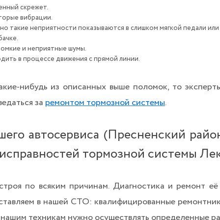
енный скрежет.
торые вибрации.
но такие неприятности показываются в слишком мягкой педали или
бачке.
омкие и неприятные шумы.
дить в процессе движения с прямой линии.
какие-нибудь из описанных выше поломок, то экспер
ведаться за
ремонтом тормозной системы
.
шего автосервиса (Пресненский район
исправностей тормозной системы Ле
строя по всяким причинам. Диагностика и ремонт её
оставляем в нашей СТО: квалифицированные ремонтни
 нашим техникам нужно осуществлять определенные р