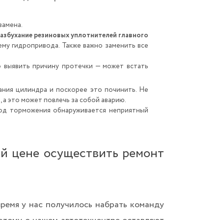
замена.
разбухание резиновых уплотнителей главного
му гидропривода. Также важно заменить все
о выявить причину протечки — может встать
ания цилиндра и поскорее это починить. Не
 а это может повлечь за собой аварию.
риод торможения обнаруживается неприятный
ой цене осуществить ремонт
ремя у нас получилось набрать команду