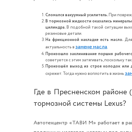
Сломался вакуумный усилитель.
При поврежд
В тормозной жидкости оказались минеральн
цилиндра.
В подобной такой ситуации выхо
резиновые детали.
На фрикционной накладке есть масло.
Для
замене масла
актуальность в
.
Произошло заклинивание поршня рабочег
советуется с этим затягивать, поскольку т
Произошёл выход из строя колодок или 
за
скрежет. Тогда нужно воплотить в жизнь
Где в Пресненском районе 
тормозной системы Lexus?
Автотехцентр «ТАВИ М» работает в рай