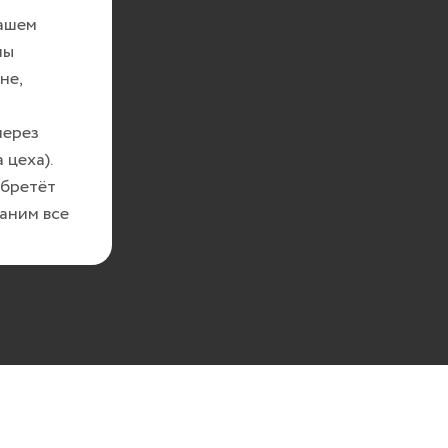
нашем
ны
не,
через
 цеха).
обретёт
аним все