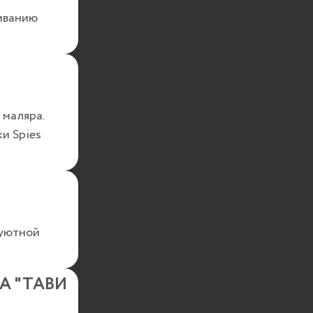
иванию
 маляра.
и Spies
 уютной
А "ТАВИ