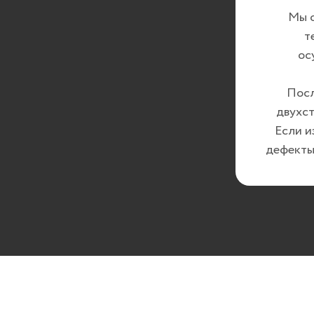
Мы о
т
ос
Посл
двухст
Если и
дефекты