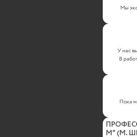
Мы эк
У нас в
В рабо
Пока м
ПРОФЕС
М" (М. 