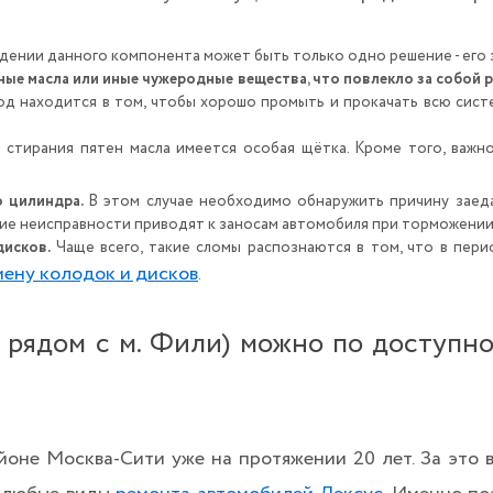
ении данного компонента может быть только одно решение - его 
ые масла или иные чужеродные вещества, что повлекло за собой 
д находится в том, чтобы хорошо промыть и прокачать всю систе
 стирания пятен масла имеется особая щётка. Кроме того, важн
о цилиндра.
В этом случае необходимо обнаружить причину заед
акие неисправности приводят к заносам автомобиля при торможении,
дисков.
Чаще всего, такие сломы распознаются в том, что в пе
мену колодок и дисков
.
( рядом с м. Фили) можно по доступн
оне Москва-Сити уже на протяжении 20 лет. За это в