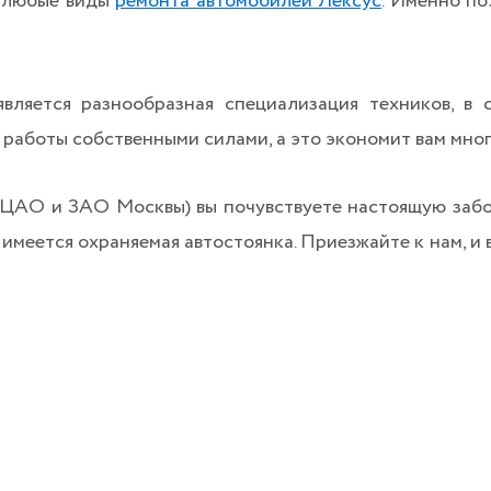
у любые виды
ремонта автомобилей Лексус
. Именно по
ляется разнообразная специализация техников, в 
се работы собственными силами, а это экономит вам мног
ЦАО и ЗАО Москвы) вы почувствуете настоящую забот
 имеется охраняемая автостоянка. Приезжайте к нам, и